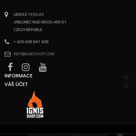
LIDICKÁ 1555/22
JABLONEC NAD NISOU 466 01
CZECH REPUBLIC
+ 420 608 847 408
INFO@IGNISSHOP.COM
INFORMACE
VÁŠ ÚČET
© 2020
Ignisshop.com
All Rights Reserved