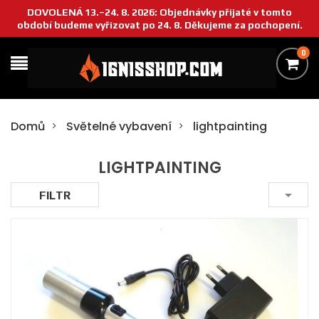
DOVOLENÁ 13.–24. 8. 2026: Objednávky přijaté v tomto
období budeme vyřizovat po 24. 8. Děkujeme za pochopení.
0
Domů
Světelné vybavení
lightpainting
LIGHTPAINTING

FILTR