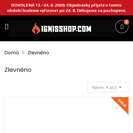
DOVOLENÁ 13.–24. 8. 2026: Objednávky přijaté v tomto
období budeme vyřizovat po 24. 8. Děkujeme za pochopení.
0
Domů
Zlevněno
Zlevněno

Název, A až Z
SALE