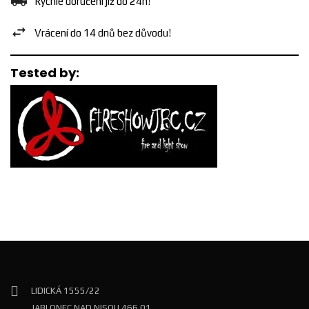
Rychlé doručení již do 24h!
Vrácení do 14 dnů bez důvodu!
Tested by:
LIDICKÁ 1555/22
JABLONEC NAD NISOU 466 01