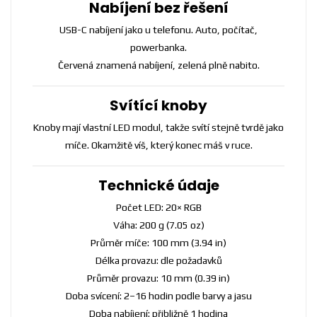
Nabíjení bez řešení
USB-C nabíjení jako u telefonu. Auto, počítač,
powerbanka.
Červená znamená nabíjení, zelená plně nabito.
Svítící knoby
Knoby mají vlastní LED modul, takže svítí stejně tvrdě jako
míče. Okamžitě víš, který konec máš v ruce.
Technické údaje
Počet LED: 20× RGB
Váha: 200 g (7.05 oz)
Průměr míče: 100 mm (3.94 in)
Délka provazu: dle požadavků
Průměr provazu: 10 mm (0.39 in)
Doba svícení: 2–16 hodin podle barvy a jasu
Doba nabíjení: přibližně 1 hodina