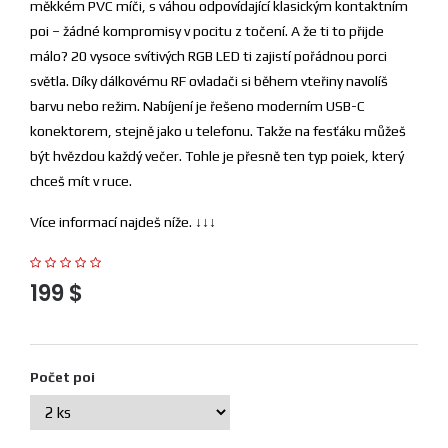
měkkém PVC míči, s váhou odpovídající klasickým kontaktním
poi – žádné kompromisy v pocitu z točení. A že ti to přijde
málo? 20 vysoce svítivých RGB LED ti zajistí pořádnou porci
světla. Díky dálkovému RF ovladači si během vteřiny navolíš
barvu nebo režim. Nabíjení je řešeno moderním USB-C
konektorem, stejně jako u telefonu. Takže na fesťáku můžeš
být hvězdou každý večer. Tohle je přesně ten typ poiek, který
chceš mít v ruce.
Více informací najdeš níže. ↓↓↓
199 $
Počet poi