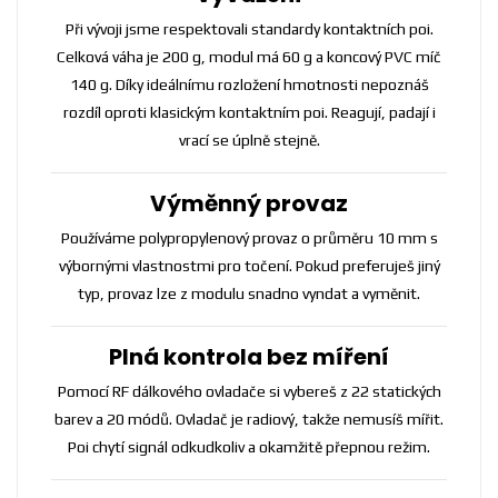
Při vývoji jsme respektovali standardy kontaktních poi.
Celková váha je 200 g, modul má 60 g a koncový PVC míč
140 g. Díky ideálnímu rozložení hmotnosti nepoznáš
rozdíl oproti klasickým kontaktním poi. Reagují, padají i
vrací se úplně stejně.
Výměnný provaz
Používáme polypropylenový provaz o průměru 10 mm s
výbornými vlastnostmi pro točení. Pokud preferuješ jiný
typ, provaz lze z modulu snadno vyndat a vyměnit.
Plná kontrola bez míření
Pomocí RF dálkového ovladače si vybereš z 22 statických
barev a 20 módů. Ovladač je radiový, takže nemusíš mířit.
Poi chytí signál odkudkoliv a okamžitě přepnou režim.