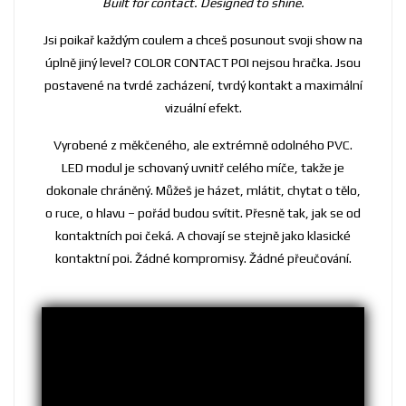
Built for contact. Designed to shine.
Jsi poikař každým coulem a chceš posunout svoji show na
úplně jiný level? COLOR CONTACT POI nejsou hračka. Jsou
postavené na tvrdé zacházení, tvrdý kontakt a maximální
vizuální efekt.
Vyrobené z měkčeného, ale extrémně odolného PVC.
LED modul je schovaný uvnitř celého míče, takže je
dokonale chráněný. Můžeš je házet, mlátit, chytat o tělo,
o ruce, o hlavu – pořád budou svítit. Přesně tak, jak se od
kontaktních poi čeká. A chovají se stejně jako klasické
kontaktní poi. Žádné kompromisy. Žádné přeučování.