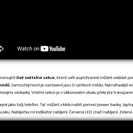
romující!
Dvě světelné sekce
, které svítí asynchronně můžeš ovládat p
 módů
. Samozřejmostí je nastavení jasu či rychlosti módu. Namáhavější v
ovými záslepky. Vnitřní sekce je v silikonovém obalu překryta transparen
ejně jako tvůj telefon. Tyč můžeš v klidu nabít pomocí power banky, lapto
ku. Nabíječka mí indikátor nabíjení. Červená LED značí nabíjení. Zelená zn