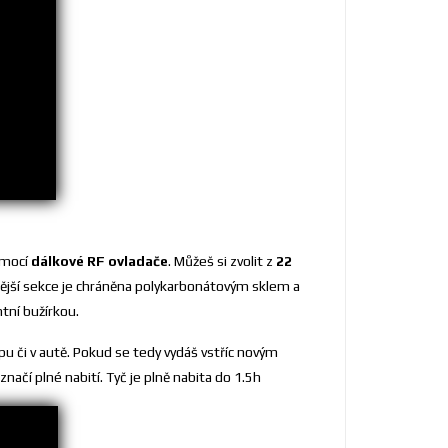
omocí
dálkové RF ovladače
. Můžeš si zvolit z
22
nější sekce je chráněna polykarbonátovým sklem a
tní bužírkou.
pu či v autě. Pokud se tedy vydáš vstříc novým
ačí plné nabití. Tyč je plně nabita do 1.5h