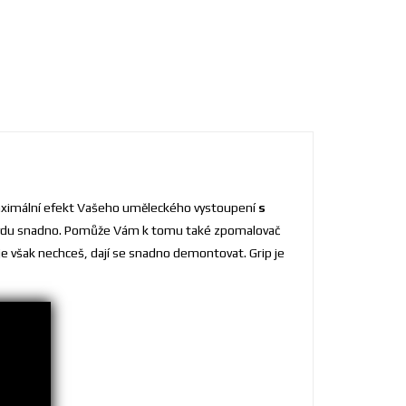
o maximální efekt Vašeho uměleckého vystoupení
s
avdu snadno. Pomůže Vám k tomu také zpomalovač
 je však nechceš, dají se snadno demontovat. Grip je