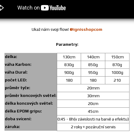
Ukaž nám svoji flow!
@ignisshopcom
Parametry:
délka:
130cm
140cm
150cm
váha Karbon:
830g
850g
870g
váha Dural:
900g
950g
1000g
počet LED:
180
180
210
průměr tyče:
20mm
průměr koncových světel:
30mm
délka koncových světel:
20cm
délka EPDM gripu:
45cm
doba svícení:
0:45 - 8h(v závislosti na barvě a efektu)
záruka:
2 roky + pozáruční servis