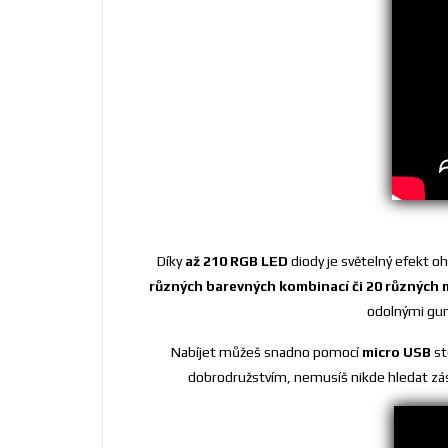
Díky
až 210 RGB LED
diody je světelný efekt oh
různých barevných kombinací či 20 různých
odolnými gum
Nabíjet můžeš snadno pomocí
micro USB
st
dobrodružstvím, nemusíš nikde hledat zásuv