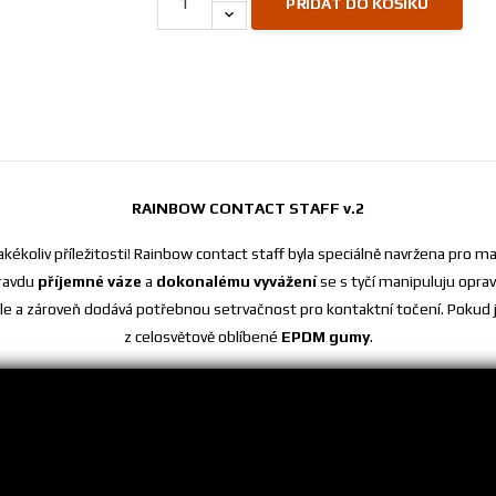
PŘIDAT DO KOŠÍKU
RAINBOW CONTACT STAFF v.2
akékoliv příležitosti! Rainbow contact staff byla speciálně navržena pr
pravdu
příjemné váze
a
dokonalému vyvážení
se s tyčí manipuluju opr
 rychle a zároveň dodává potřebnou setrvačnost pro kontaktní točení. Pokud
z celosvětově oblíbené
EPDM gumy
.