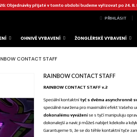
6: Objednávky přijaté v tomto období budeme vyřizovat po 24. 8
PŘIHLÁSIT
ENÍ
OHNIVÉ VYBAVENÍ
ŽONGLÉRSKÉ VYBAVENÍ
INBOW CONTACT STAFF
RAINBOW CONTACT STAFF
RAINBOW CONTACT STAFF v.2
Speciální kontaktní
tyč s dvěma asynchronně sv
speciálně navržena pro maximální efekt Vašeho 
dokonalému vyvážení
se s tyčí manipuluju opra
dokonalejší a navíc ji můžeš nabíjet kdekoliv a kdy
Garantujeme ti, že se do téhle kontaktní tyče zami