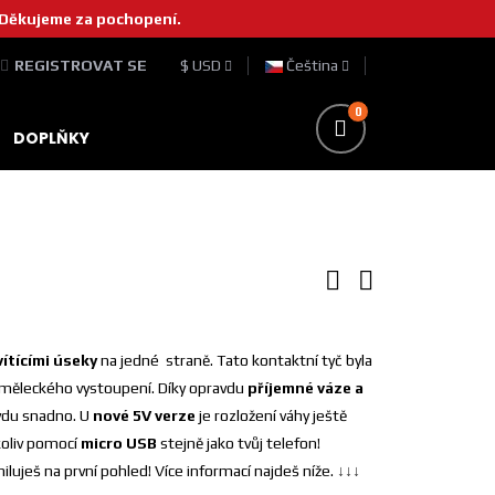
. Děkujeme za pochopení.
REGISTROVAT SE
$ USD
Čeština
0
DOPLŇKY
ítícími úseky
na jedné straně. Tato kontaktní tyč byla
uměleckého vystoupení. Díky opravdu
příjemné váze a
vdu snadno. U
nové 5V verze
je rozložení váhy ještě
koliv pomocí
micro USB
stejně jako tvůj telefon!
luješ na první pohled! Více informací najdeš níže.
↓
↓
↓