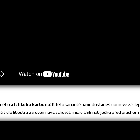
olného a
lehkého karbonu
! K této variantě navíc dostaneš gumové záslep
it dle libosti a zároveň navíc schováš micro USB nabíječku před prachem 